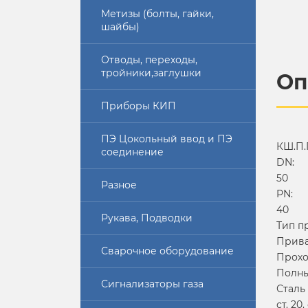
Метизы (болты, гайки,
шайбы)
Отводы, переходы,
тройники,заглушки
Оп
Приборы КИП
ПЭ Цокольный ввод и ПЭ
КШ.П.
соединение
DN:
50
Разное
PN:
40
Рукава, Подводки
Тип п
Прив
Сварочное оборудование
Прохо
Полны
Сигнализаторы газа
Сталь
ст. 20,