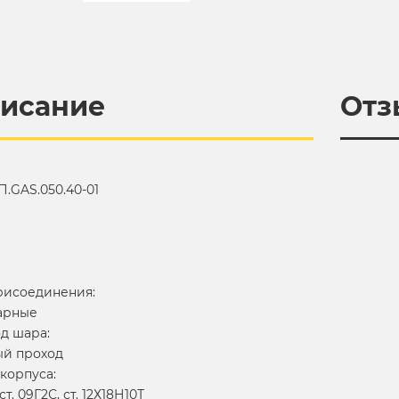
исание
Отз
П.GAS.050.40-01
рисоединения:
арные
д шара:
й проход
 корпуса:
 ст. 09Г2С, ст. 12Х18Н10Т