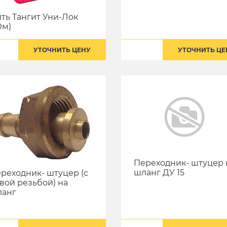
ть Тангит Уни-Лок
0м)
УТОЧНИТЬ ЦЕНУ
УТОЧНИТЬ ЦЕ
Переходник- штуцер 
шланг ДУ 15
реходник- штуцер (с
вой резьбой) на
ланг