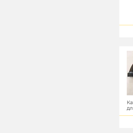
Ка
дл