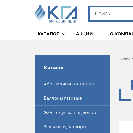
КАТАЛОГ
АКЦИИ
О КОМПА
Главн
Каталог
Абразивный материал
Баллоны газовые
Ж/Б подушка под ковер
15
20
25
32
40
50
Задвижки, затворы