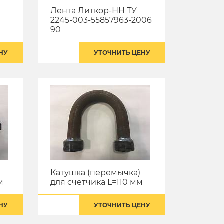
Лента Литкор-НН ТУ
2245-003-55857963-2006
90
НУ
УТОЧНИТЬ ЦЕНУ
Катушка (перемычка)
м
для счетчика L=110 мм
НУ
УТОЧНИТЬ ЦЕНУ