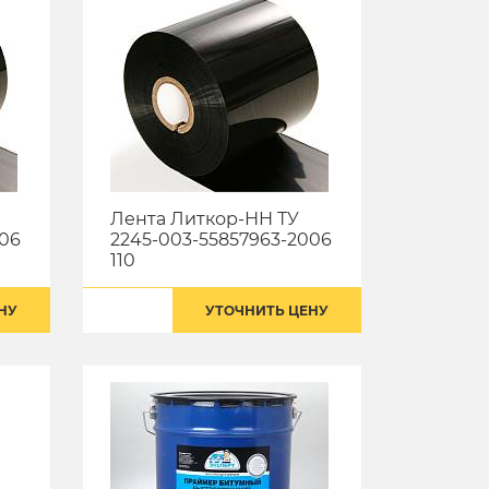
Лента Литкор-НН ТУ
006
2245-003-55857963-2006
110
НУ
УТОЧНИТЬ ЦЕНУ