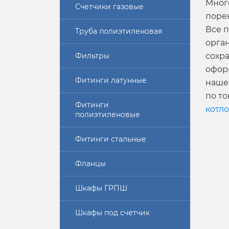
Мног
Счетчики газовые
поре
Все п
Труба полиэтиленовая
орга
Фильтры
сохра
офор
Фитинги латунные
нашег
по т
Фитинги
котл
полиэтиленовые
Фитинги стальные
Фланцы
Шкафы ГРПШ
Шкафы под счетчик