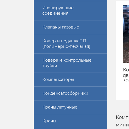
Изолирующие
соединения
Клапаны газовые
Ковер и подушкаПП
(полимерно-песчаная)
Ковера и контрольные
трубки
Ко
дв
Компенсаторы
30
Конденсатосборники
Краны латунные
Комп
Краны
мини