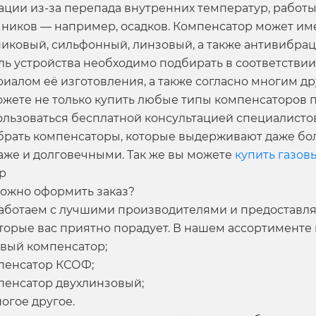
ации из-за перепада внутренних температур, работы
чников — например, осадков. Компенсатор может им
никовый, сильфонный, линзовый, а также антивибр
ль устройства необходимо подбирать в соответствии
иалом её изготовления, а также согласно многим др
ожете не только купить любые типы компенсаторов п
ользоваться бесплатной консультацией специалистов
брать компенсаторы, которые выдерживают даже бо
аже и долговечными. Так же вы можете
купить газов
р
можно оформить заказ?
аботаем с лучшими производителями и предоставля
оторые вас приятно порадует. В нашем ассортименте
вый компенсатор
;
пенсатор КСОФ
;
пенсатор двухлинзовый
;
ногое другое.