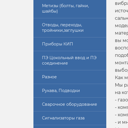
вибр
Метизы (болты, гайки,
исто
шайбы)
саль
Отводы, переходы,
моде
тройники,заглушки
матер
вы м
Приборы КИП
восп
подо
ПЭ Цокольный ввод и ПЭ
монт
соединение
выбо
Разное
Как 
Мы р
Рукава, Подводки
на к
-
газо
Сварочное оборудование
-
ком
-
ком
Сигнализаторы газа
- и м